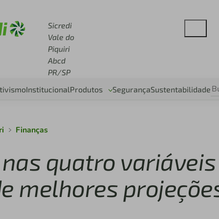
 sicredi.com.br
Sicredi
Vale do
Piquiri
Abcd
PR/SP
tivismo
Institucional
Produtos
Segurança
Sustentabilidade
ri
Finanças
 nas quatro variáveis
de melhores projeçõe