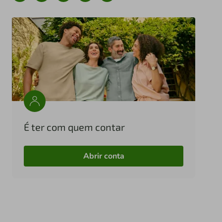
É ter com quem contar
Abrir conta