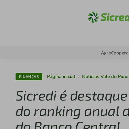
Acesse
Agro
Coopera
Página inicial
Notícias Vale do Piqui
FINANÇAS
Sicredi é destaque
do ranking anual 
do Banco Central