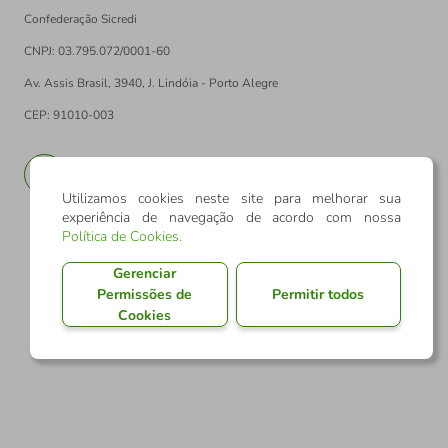
Confederação Sicredi
CNPJ: 03.795.072/0001-60
Av. Assis Brasil, 3940, J. Lindóia - Porto Alegre
CEP: 91010-003
PT
EN
Utilizamos cookies neste site para melhorar sua
experiência de navegação de acordo com nossa
Política de Cookies
.
Gerenciar
Permissões de
Permitir todos
Cookies