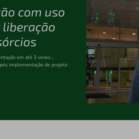
ução com uso
 liberação
sórcios
ntação em até 3 vezes.;
 após implementação de projeto