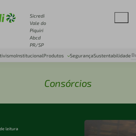
 sicredi.com.br
Sicredi
Vale do
Piquiri
Abcd
PR/SP
tivismo
Institucional
Produtos
Segurança
Sustentabilidade
Consórcios
de leitura