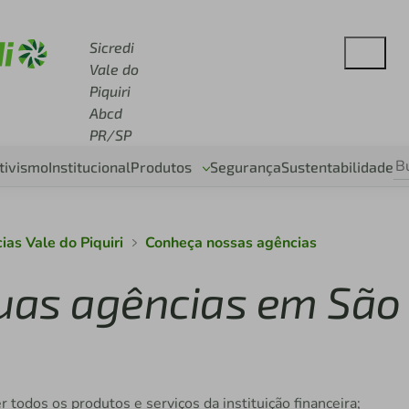
 sicredi.com.br
Sicredi
Vale do
Piquiri
Abcd
PR/SP
tivismo
Institucional
Produtos
Segurança
Sustentabilidade
cias Vale do Piquiri
Conheça nossas agências
duas agências em São
 todos os produtos e serviços da instituição financeira;