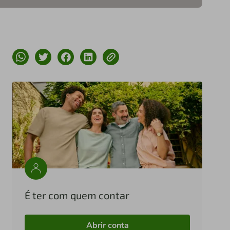
É ter com quem contar
Abrir conta