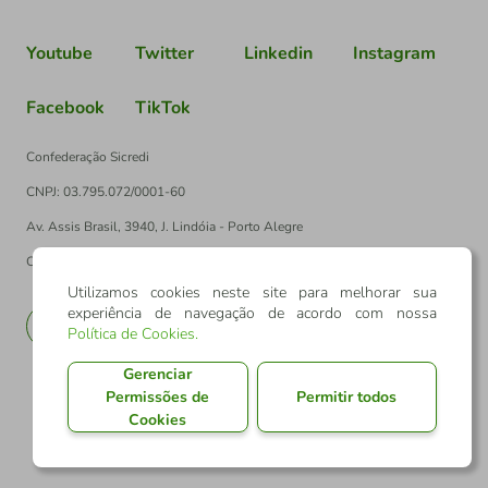
Youtube
Twitter
Linkedin
Instagram
Facebook
TikTok
Confederação Sicredi
CNPJ: 03.795.072/0001-60
Av. Assis Brasil, 3940, J. Lindóia - Porto Alegre
CEP: 91010-003
Utilizamos cookies neste site para melhorar sua
experiência de navegação de acordo com nossa
PT
EN
Política de Cookies
.
Gerenciar
Permissões de
Permitir todos
Cookies