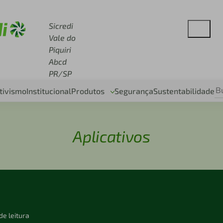
 sicredi.com.br
Sicredi
Vale do
Piquiri
Abcd
PR/SP
tivismo
Institucional
Produtos
Segurança
Sustentabilidade
Aplicativos
de leitura