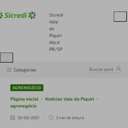
Acesse sicredi.com.br
Sicredi
Vale
do
Piquiri
Abcd
PR/SP
Categorias
AGRONEGÓCIO
Página inicial
Notícias Vale do Piquiri
agronegócio
30/08/2021
3 min de leitura