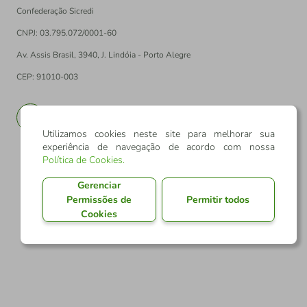
Confederação Sicredi
CNPJ: 03.795.072/0001-60
Av. Assis Brasil, 3940, J. Lindóia - Porto Alegre
CEP: 91010-003
PT
EN
Utilizamos cookies neste site para melhorar sua
experiência de navegação de acordo com nossa
Política de Cookies
.
Gerenciar
Permissões de
Permitir todos
Cookies