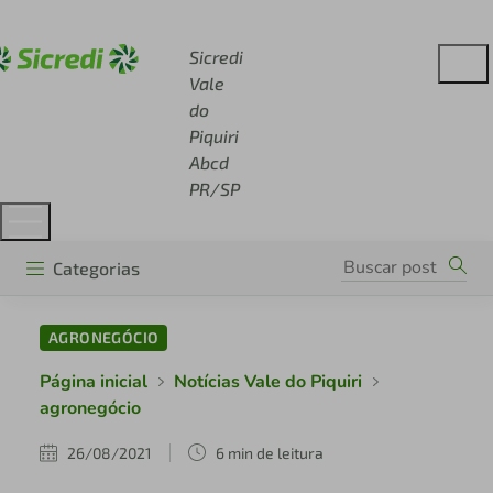
Acesse sicredi.com.br
Sicredi
Vale
do
Piquiri
Abcd
PR/SP
Categorias
AGRONEGÓCIO
Página inicial
Notícias Vale do Piquiri
agronegócio
26/08/2021
6 min de leitura