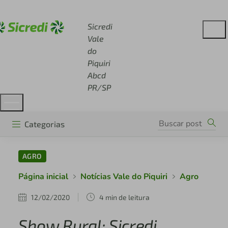
Acesse sicredi.com.br
Sicredi
Vale
do
Piquiri
Abcd
PR/SP
Categorias
AGRO
Página inicial
Notícias Vale do Piquiri
Agro
12/02/2020
4 min de leitura
Show Rural: Sicredi