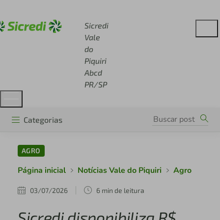
Acesse sicredi.com.br
Sicredi
Vale
do
Piquiri
Abcd
PR/SP
Categorias
AGRO
Página inicial
Notícias Vale do Piquiri
Agro
03/07/2026
6 min de leitura
Sicredi disponibiliza R$