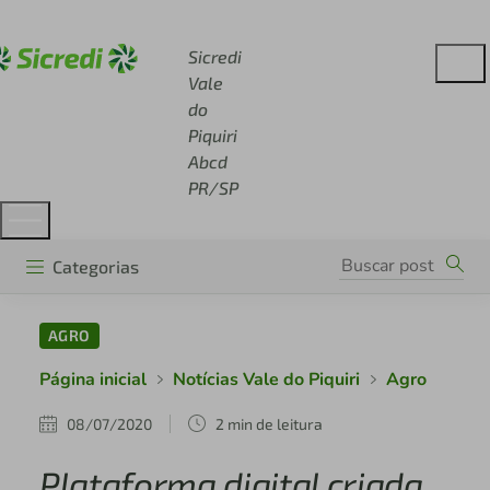
Acesse sicredi.com.br
Sicredi
Vale
do
Piquiri
Abcd
PR/SP
Categorias
AGRO
Página inicial
Notícias Vale do Piquiri
Agro
08/07/2020
2 min de leitura
Plataforma digital criada