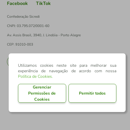
Facebook
TikTok
Confederação Sicredi
CNPJ: 03.795.072/0001-60
Av. Assis Brasil, 3940, J. Lindóia - Porto Alegre
CEP: 91010-003
PT
EN
Utilizamos cookies neste site para melhorar sua
experiência de navegação de acordo com nossa
Política de Cookies
.
Gerenciar
Permissões de
Permitir todos
Cookies