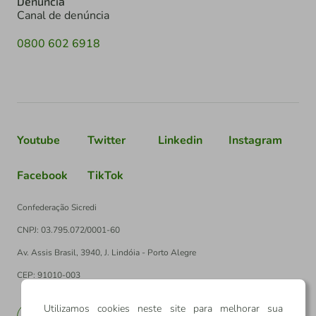
Denúncia
Canal de denúncia
0800 602 6918
Youtube
Twitter
Linkedin
Instagram
Facebook
TikTok
Confederação Sicredi
CNPJ: 03.795.072/0001-60
Av. Assis Brasil, 3940, J. Lindóia - Porto Alegre
CEP: 91010-003
Utilizamos cookies neste site para melhorar sua