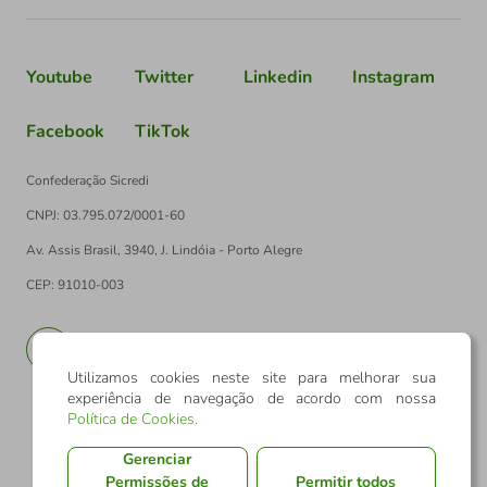
Youtube
Twitter
Linkedin
Instagram
Facebook
TikTok
Confederação Sicredi
CNPJ: 03.795.072/0001-60
Av. Assis Brasil, 3940, J. Lindóia - Porto Alegre
CEP: 91010-003
PT
EN
Utilizamos cookies neste site para melhorar sua
experiência de navegação de acordo com nossa
Política de Cookies
.
Gerenciar
Permissões de
Permitir todos