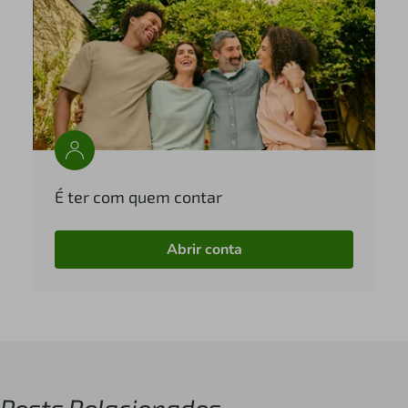
É ter com quem contar
Abrir conta