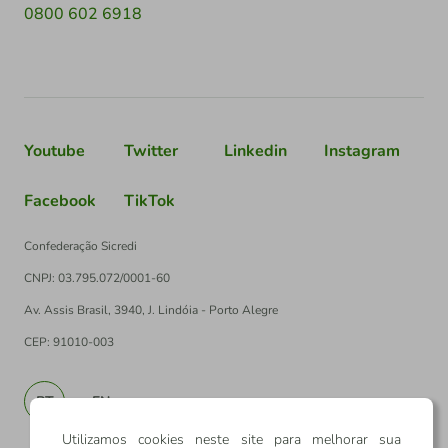
0800 602 6918
Youtube
Twitter
Linkedin
Instagram
Facebook
TikTok
Confederação Sicredi
CNPJ: 03.795.072/0001-60
Av. Assis Brasil, 3940, J. Lindóia - Porto Alegre
CEP: 91010-003
PT
EN
Utilizamos cookies neste site para melhorar sua