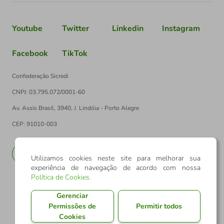
Youtube
Twitter
Linkedin
Instagram
Facebook
TikTok
Confederação Sicredi
CNPJ: 03.795.072/0001-60
Av. Assis Brasil, 3940, J. Lindóia - Porto Alegre
CEP: 91010-003
PT
EN
Utilizamos cookies neste site para melhorar sua
experiência de navegação de acordo com nossa
Política de Cookies
.
Gerenciar
Permissões de
Permitir todos
Cookies