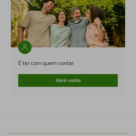
É ter com quem contar
Abrir conta