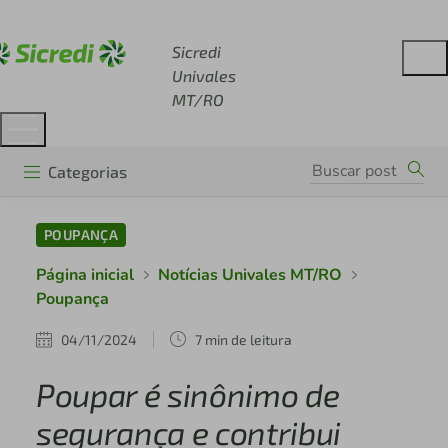
Acesse sicredi.com.br
Sicredi
Univales
MT/RO
Categorias
POUPANÇA
Página inicial
Notícias Univales MT/RO
Poupança
04/11/2024
7 min de leitura
Poupar é sinônimo de
segurança e contribui