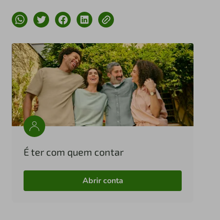
É ter com quem contar
Abrir conta