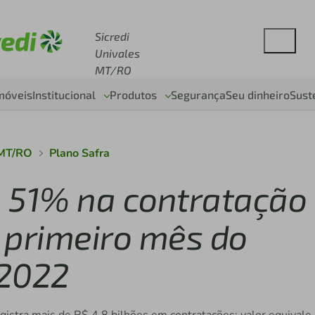
esse sicredi.com.br
Sicredi
Univales
MT/RO
móveis
Institucional
Produtos
Segurança
Seu dinheiro
Sust
 MT/RO
Plano Safra
e 51% na contratação
o primeiro mês do
/2022