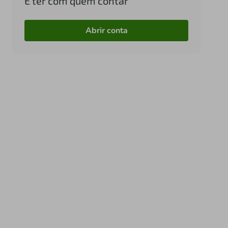
É ter com quem contar
Abrir conta