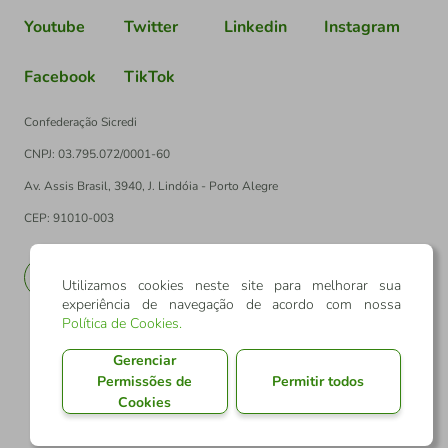
Youtube
Twitter
Linkedin
Instagram
Facebook
TikTok
Confederação Sicredi
CNPJ: 03.795.072/0001-60
Av. Assis Brasil, 3940, J. Lindóia - Porto Alegre
CEP: 91010-003
PT
EN
Utilizamos cookies neste site para melhorar sua
experiência de navegação de acordo com nossa
Política de Cookies
.
Gerenciar
Permissões de
Permitir todos
Cookies