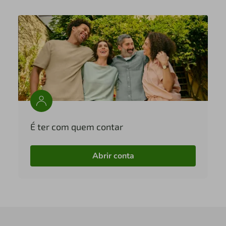
É ter com quem contar
Abrir conta