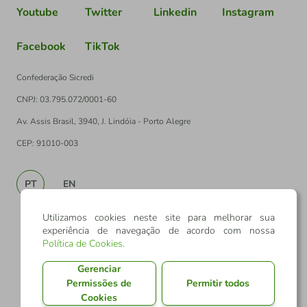
Youtube
Twitter
Linkedin
Instagram
Facebook
TikTok
Confederação Sicredi
CNPJ: 03.795.072/0001-60
Av. Assis Brasil, 3940, J. Lindóia - Porto Alegre
CEP: 91010-003
PT
EN
Utilizamos cookies neste site para melhorar sua
experiência de navegação de acordo com nossa
Política de Cookies
.
Gerenciar
Permissões de
Permitir todos
Cookies