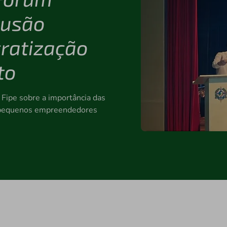
lusão
cratização
to
a Fipe sobre a importância das
s pequenos empreendedores