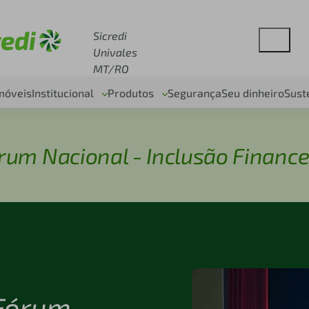
esse sicredi.com.br
Sicredi
Univales
MT/RO
móveis
Institucional
Produtos
Segurança
Seu dinheiro
Sust
rum Nacional - Inclusão Finance
 Fórum