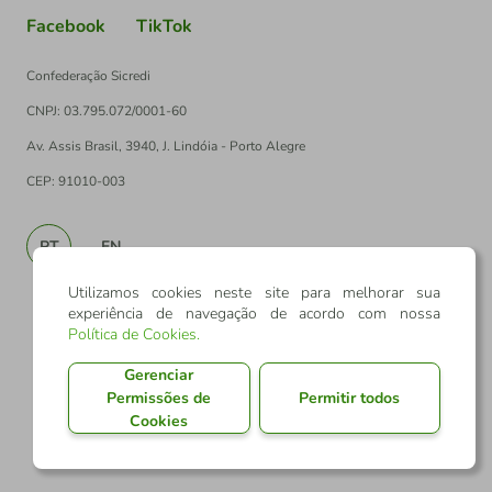
Facebook
TikTok
Confederação Sicredi
CNPJ: 03.795.072/0001-60
Av. Assis Brasil, 3940, J. Lindóia - Porto Alegre
CEP: 91010-003
PT
EN
Utilizamos cookies neste site para melhorar sua
experiência de navegação de acordo com nossa
Política de Cookies
.
Gerenciar
Permissões de
Permitir todos
Cookies