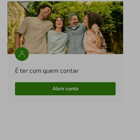
É ter com quem contar
Abrir conta