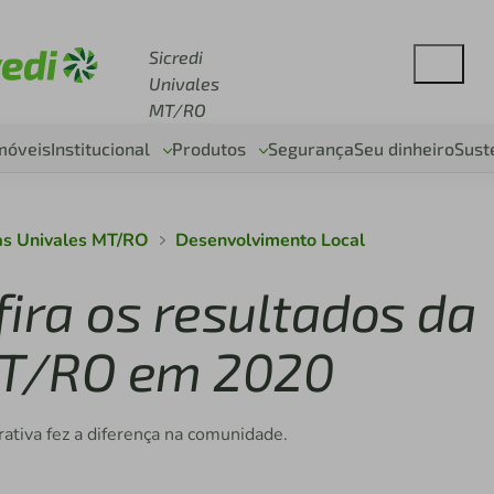
esse sicredi.com.br
Sicredi
Univales
MT/RO
móveis
Institucional
Produtos
Segurança
Seu dinheiro
Sust
as Univales MT/RO
Desenvolvimento Local
ira os resultados da
 MT/RO em 2020
ativa fez a diferença na comunidade.