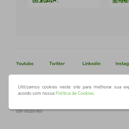
Youtube
Twitter
Linkedin
Insta
Confederação Sicredi
Utilizamos cookies neste site para melhorar sua ex
acordo com nossa
Política de Cookies
.
CNPJ: 03.795.072/0001-60
Av. Assis Brasil, 3940, J. Lindóia - Porto Alegre
CEP: 91010-003