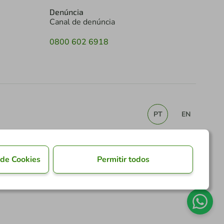
Denúncia
Canal de denúncia
0800 602 6918
PT
EN
 de Cookies
Permitir todos