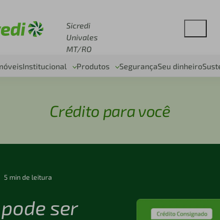
esse sicredi.com.br
Sicredi
Univales
MT/RO
móveis
Institucional
Produtos
Segurança
Seu dinheiro
Sust
Crédito para você
5 min de leitura
 pode ser