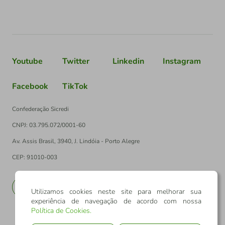
Youtube
Twitter
Linkedin
Instagram
Facebook
TikTok
Confederação Sicredi
CNPJ: 03.795.072/0001-60
Av. Assis Brasil, 3940, J. Lindóia - Porto Alegre
CEP: 91010-003
PT
EN
Utilizamos cookies neste site para melhorar sua
experiência de navegação de acordo com nossa
Política de Cookies
.