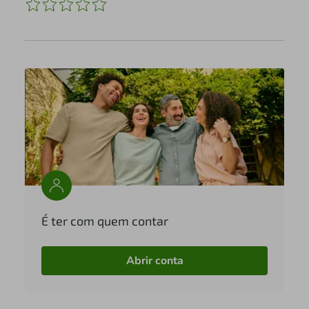
É ter com quem contar
Abrir conta