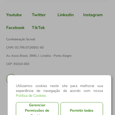
Youtube
Twitter
Linkedin
Instagram
Facebook
TikTok
Confederação Sicredi
CNPJ: 03.795.072/0001-60
Av. Assis Brasil, 3940, J. Lindóia - Porto Alegre
CEP: 91010-003
PT
EN
Utilizamos cookies neste site para melhorar sua
experiência de navegação de acordo com nossa
Política de Cookies
.
Gerenciar
Permissões de
Permitir todos