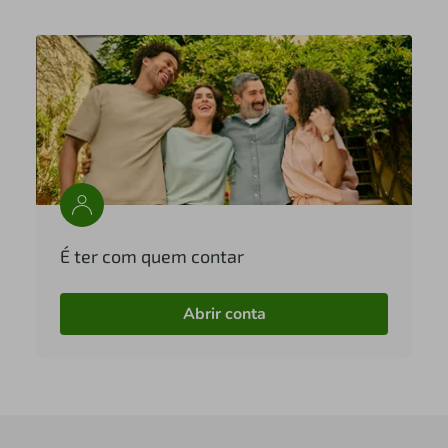
É ter com quem contar
Abrir conta