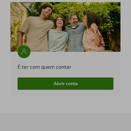
É ter com quem contar
Abrir conta