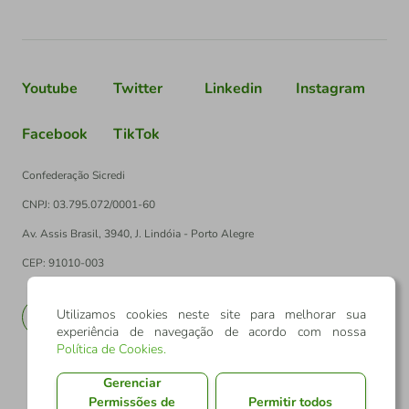
Youtube
Twitter
Linkedin
Instagram
Facebook
TikTok
Confederação Sicredi
CNPJ: 03.795.072/0001-60
Av. Assis Brasil, 3940, J. Lindóia - Porto Alegre
CEP: 91010-003
Utilizamos cookies neste site para melhorar sua
PT
EN
experiência de navegação de acordo com nossa
Política de Cookies
.
Gerenciar
Permissões de
Permitir todos