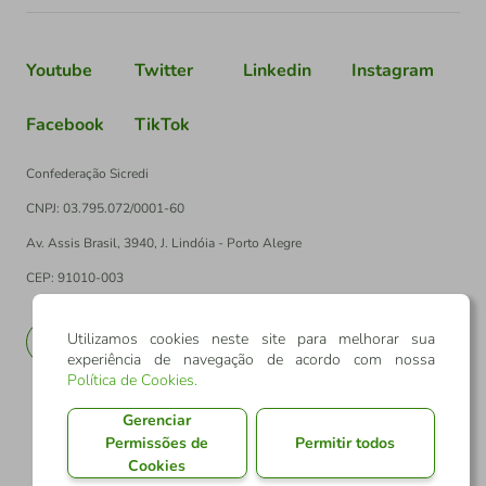
Youtube
Twitter
Linkedin
Instagram
Facebook
TikTok
Confederação Sicredi
CNPJ: 03.795.072/0001-60
Av. Assis Brasil, 3940, J. Lindóia - Porto Alegre
CEP: 91010-003
Utilizamos cookies neste site para melhorar sua
PT
EN
experiência de navegação de acordo com nossa
Política de Cookies
.
Gerenciar
Permissões de
Permitir todos
Cookies