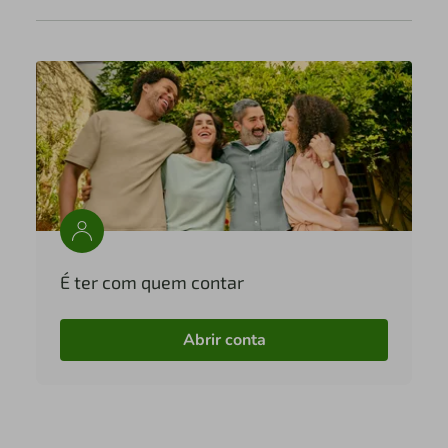
É ter com quem contar
Abrir conta