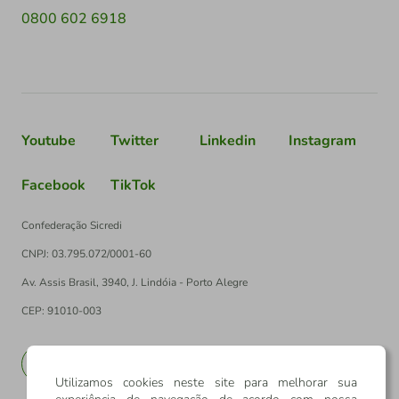
0800 602 6918
Youtube
Twitter
Linkedin
Instagram
Facebook
TikTok
Confederação Sicredi
CNPJ: 03.795.072/0001-60
Av. Assis Brasil, 3940, J. Lindóia - Porto Alegre
CEP: 91010-003
PT
EN
Utilizamos cookies neste site para melhorar sua