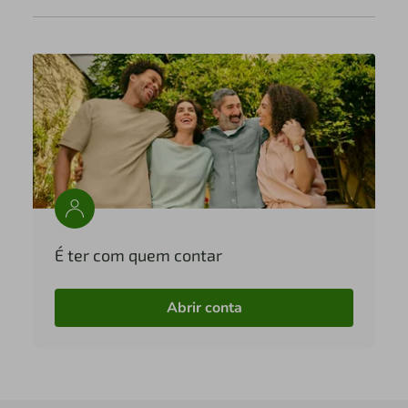
É ter com quem contar
Abrir conta