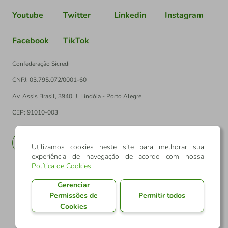
Youtube
Twitter
Linkedin
Instagram
Facebook
TikTok
Confederação Sicredi
CNPJ: 03.795.072/0001-60
Av. Assis Brasil, 3940, J. Lindóia - Porto Alegre
CEP: 91010-003
PT
EN
Utilizamos cookies neste site para melhorar sua
experiência de navegação de acordo com nossa
Política de Cookies
.
Gerenciar
Permissões de
Permitir todos
Cookies