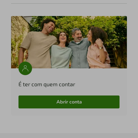
É ter com quem contar
Abrir conta