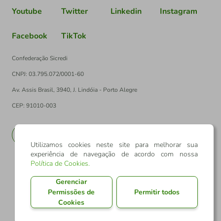
Youtube
Twitter
Linkedin
Instagram
Facebook
TikTok
Confederação Sicredi
CNPJ: 03.795.072/0001-60
Av. Assis Brasil, 3940, J. Lindóia - Porto Alegre
CEP: 91010-003
PT
EN
Utilizamos cookies neste site para melhorar sua
experiência de navegação de acordo com nossa
Política de Cookies
.
Gerenciar
Permissões de
Permitir todos
Cookies