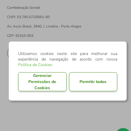
Confederação Sicredi
CNPJ: 03.795.072/0001-60
Av. Assis Brasil, 3940, J. Lindóia - Porto Alegre
CEP: 91010-003
PT
EN
Utilizamos cookies neste site para melhorar sua
experiência de navegação de acordo com nossa
Política de Cookies
.
Gerenciar
Permissões de
Permitir todos
Cookies