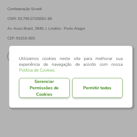
Confederação Sicredi
CNPJ: 03.795.072/0001-60
Av. Assis Brasil, 3940, J. Lindóia - Porto Alegre
CEP: 91010-003
PT
EN
Utilizamos cookies neste site para melhorar sua
experiência de navegação de acordo com nossa
Política de Cookies
.
Gerenciar
Permissões de
Permitir todos
Cookies