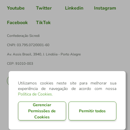
Youtube
Twitter
Linkedin
Instagram
Facebook
TikTok
Confederação Sicredi
CNPJ: 03.795.072/0001-60
Av. Assis Brasil, 3940, J. Lindóia - Porto Alegre
CEP: 91010-003
PT
EN
Utilizamos cookies neste site para melhorar sua
experiência de navegação de acordo com nossa
Política de Cookies
.
Gerenciar
Permissões de
Permitir todos
Cookies