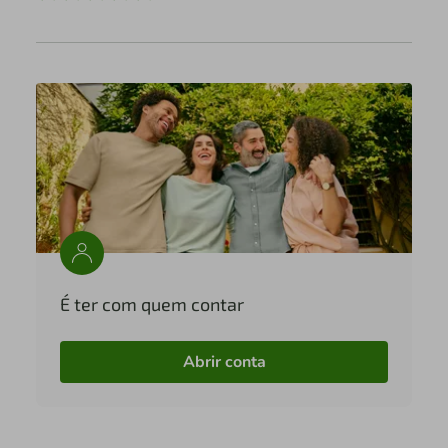
É ter com quem contar
Abrir conta