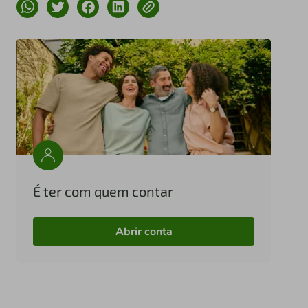
É ter com quem contar
Abrir conta