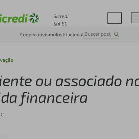
Acesse sicredi.com.br
Sicredi
Sul SC
Cooperativismo
Institucional
ovação
iente ou associado n
da financeira
SC