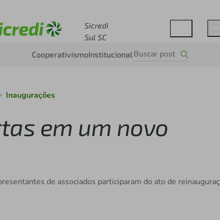
Acesse sicredi.com.br
Sicredi
Sul SC
Cooperativismo
Institucional
Inaugurações
ortas em um novo
a
epresentantes de associados participaram do ato de reinaugura