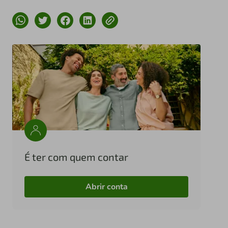
É ter com quem contar
Abrir conta