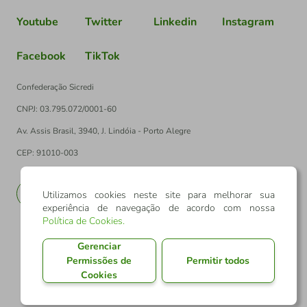
Youtube
Twitter
Linkedin
Instagram
Facebook
TikTok
Confederação Sicredi
CNPJ: 03.795.072/0001-60
Av. Assis Brasil, 3940, J. Lindóia - Porto Alegre
CEP: 91010-003
PT
EN
Utilizamos cookies neste site para melhorar sua
experiência de navegação de acordo com nossa
Política de Cookies
.
Gerenciar
Permissões de
Permitir todos
Cookies