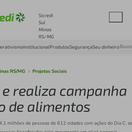
esse sicredi.com.br
Sicredi
Sul
Minas
RS/MG
erativismo
Institucional
Produtos
Segurança
Seu dinheiro
Minas RS/MG
Projetos Sociais
C e realiza campanha
o de alimentos
u 4,1 milhões de pessoas de 612 cidades com ações do Dia C; a