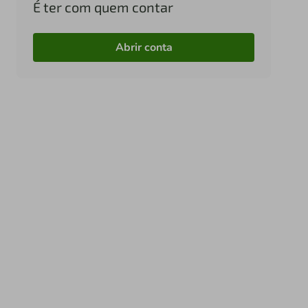
É ter com quem contar
Abrir conta