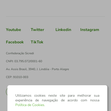
Youtube
Twitter
Linkedin
Instagram
Facebook
TikTok
Confederação Sicredi
CNPJ: 03.795.072/0001-60
Av. Assis Brasil, 3940, J. Lindóia - Porto Alegre
CEP: 91010-003
PT
EN
Utilizamos cookies neste site para melhorar sua
experiência de navegação de acordo com nossa
Política de Cookies
.