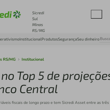
esse sicredi.com.br
Sicredi
Sul
Minas
RS/MG
erativismo
Institucional
Produtos
Segurança
Seu dinheiro
nas RS/MG
Institucional
 no Top 5 de projeçõe
nco Central
ariáveis fiscais de longo prazo e tem Sicredi Asset entre as três