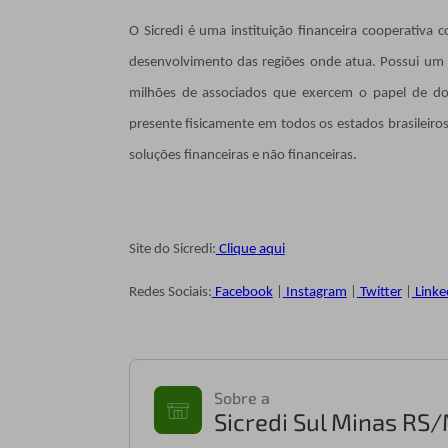
O Sicredi é uma instituição financeira cooperativ
desenvolvimento das regiões onde atua. Possui um 
milhões de associados que exercem o papel de don
presente fisicamente em todos os estados brasileiro
soluções financeiras e não financeiras.
Site do Sicredi:
Clique aqui
Redes Sociais:
Facebook
|
Instagram
|
Twitter
|
Linke
Sobre a
Sicredi Sul Minas RS