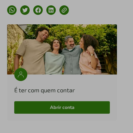
É ter com quem contar
Abrir conta