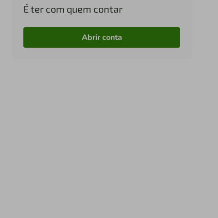
É ter com quem contar
Abrir conta