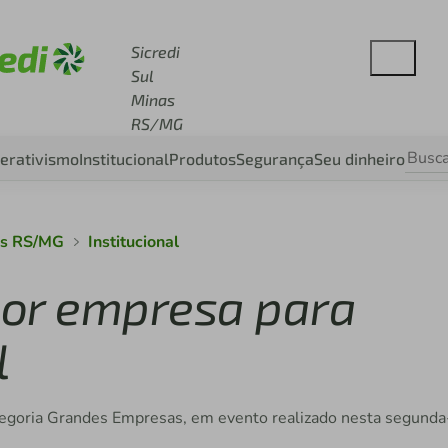
esse sicredi.com.br
Sicredi
Sul
Minas
RS/MG
erativismo
Institucional
Produtos
Segurança
Seu dinheiro
nas RS/MG
Institucional
lhor empresa para
l
 categoria Grandes Empresas, em evento realizado nesta segunda