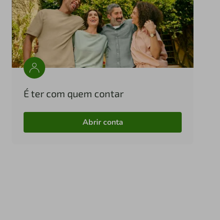
É ter com quem contar
Abrir conta