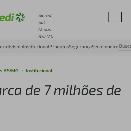
esse sicredi.com.br
Sicredi
Sul
Minas
RS/MG
erativismo
Institucional
Produtos
Segurança
Seu dinheiro
nas RS/MG
Institucional
rca de 7 milhões de