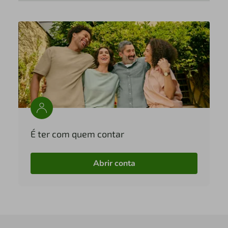
É ter com quem contar
Abrir conta