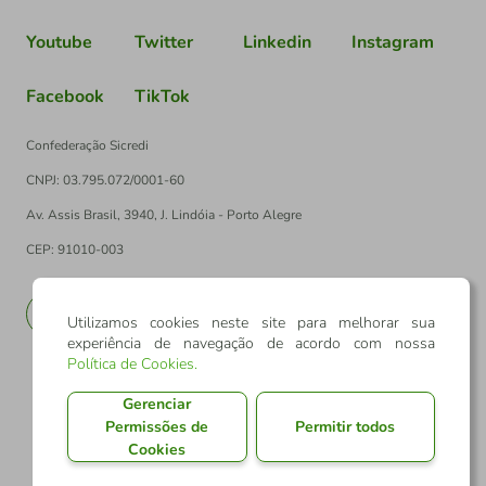
Youtube
Twitter
Linkedin
Instagram
Facebook
TikTok
Confederação Sicredi
CNPJ: 03.795.072/0001-60
Av. Assis Brasil, 3940, J. Lindóia - Porto Alegre
CEP: 91010-003
PT
EN
Utilizamos cookies neste site para melhorar sua
experiência de navegação de acordo com nossa
Política de Cookies
.
Gerenciar
Permissões de
Permitir todos
Cookies