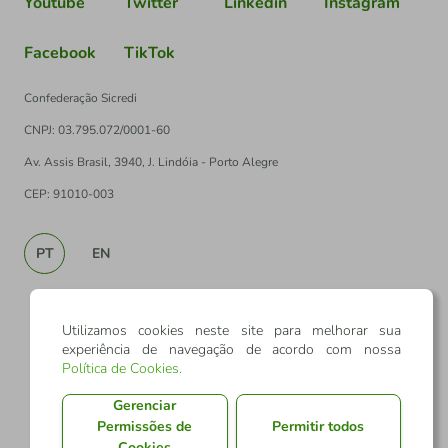
Youtube
Twitter
Linkedin
Instagram
Facebook
TikTok
Confederação Sicredi
CNPJ: 03.795.072/0001-60
Av. Assis Brasil, 3940, J. Lindóia - Porto Alegre
CEP: 91010-003
PT
EN
Utilizamos cookies neste site para melhorar sua
experiência de navegação de acordo com nossa
Política de Cookies
.
Gerenciar
Permissões de
Permitir todos
Cookies