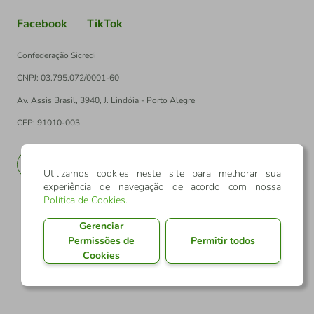
Facebook
TikTok
Confederação Sicredi
CNPJ: 03.795.072/0001-60
Av. Assis Brasil, 3940, J. Lindóia - Porto Alegre
CEP: 91010-003
PT
EN
Utilizamos cookies neste site para melhorar sua
experiência de navegação de acordo com nossa
Política de Cookies
.
Gerenciar
Permissões de
Permitir todos
Cookies