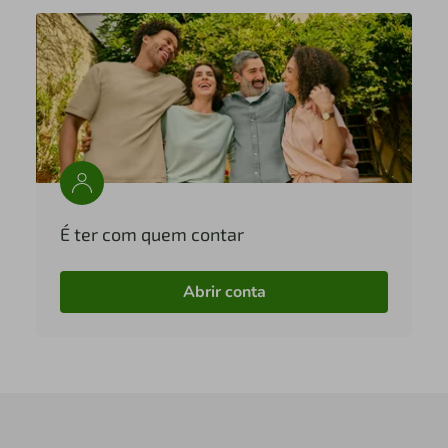
É ter com quem contar
Abrir conta