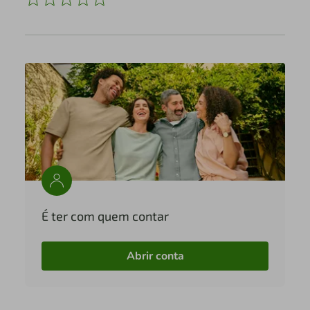
É ter com quem contar
Abrir conta