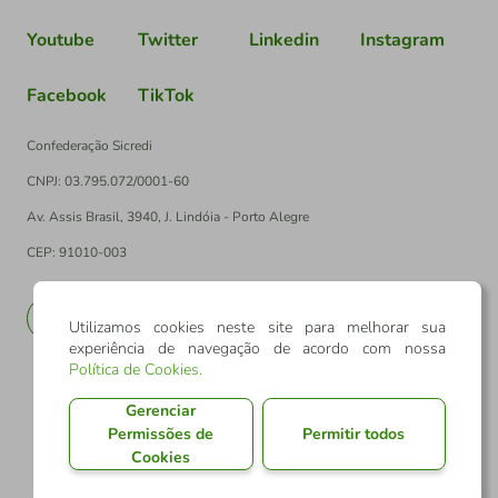
Youtube
Twitter
Linkedin
Instagram
Facebook
TikTok
Confederação Sicredi
CNPJ: 03.795.072/0001-60
Av. Assis Brasil, 3940, J. Lindóia - Porto Alegre
CEP: 91010-003
PT
EN
Utilizamos cookies neste site para melhorar sua
experiência de navegação de acordo com nossa
Política de Cookies
.
Gerenciar
Permissões de
Permitir todos
Cookies