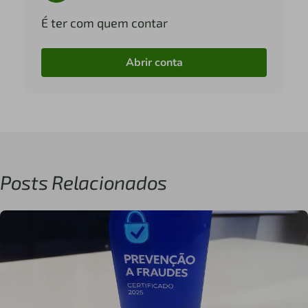
É ter com quem contar
Abrir conta
Posts Relacionados