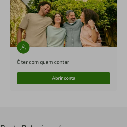
É ter com quem contar
Abrir conta