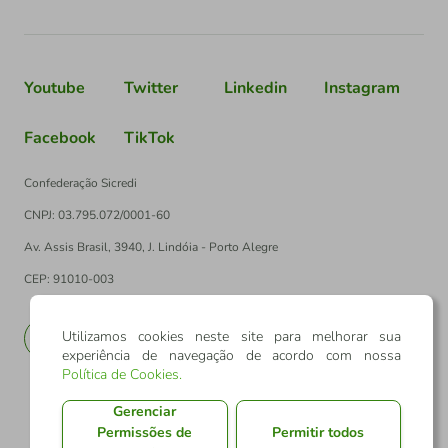
Youtube
Twitter
Linkedin
Instagram
Facebook
TikTok
Confederação Sicredi
CNPJ: 03.795.072/0001-60
Av. Assis Brasil, 3940, J. Lindóia - Porto Alegre
CEP: 91010-003
Utilizamos cookies neste site para melhorar sua
PT
EN
experiência de navegação de acordo com nossa
Política de Cookies
.
Gerenciar
Permissões de
Permitir todos