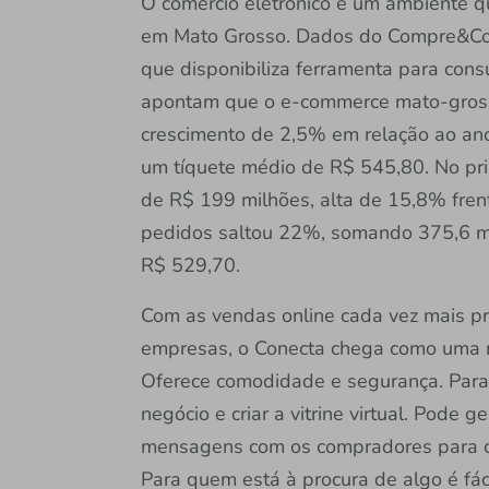
O comércio eletrônico é um ambiente q
em Mato Grosso. Dados do Compre&Con
que disponibiliza ferramenta para consu
apontam que o e-commerce mato-gross
crescimento de 2,5% em relação ao ano
um tíquete médio de R$ 545,80. No prim
de R$ 199 milhões, alta de 15,8% fren
pedidos saltou 22%, somando 375,6 mil
R$ 529,70.
Com as vendas online cada vez mais pr
empresas, o Conecta chega como uma n
Oferece comodidade e segurança. Para u
negócio e criar a vitrine virtual. Pode g
mensagens com os compradores para c
Para quem está à procura de algo é fácil