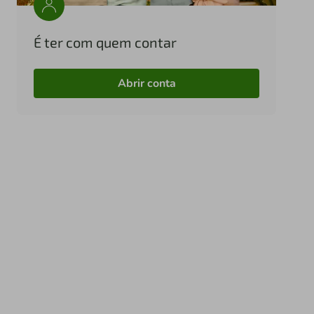
É ter com quem contar
Abrir conta