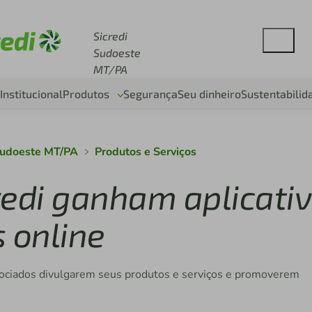
esse sicredi.com.br
Sicredi
Sudoeste
MT/PA
Institucional
Produtos
Segurança
Seu dinheiro
Sustentabilid
Sudoeste MT/PA
Produtos e Serviços
redi ganham aplicati
 online
sociados divulgarem seus produtos e serviços e promoverem